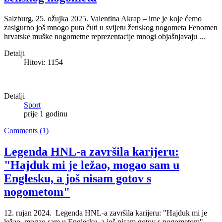
Salzburg, 25. ožujka 2025. Valentina Akrap – ime je koje ćemo
zasigurno još mnogo puta čuti u svijetu ženskog nogometa Fenomen
hrvatske muške nogometne reprezentacije mnogi objašnjavaju ...
Detalji
Hitovi: 1154
Detalji
Sport
prije 1 godinu
Comments (1)
Legenda HNL-a završila karijeru:
"Hajduk mi je ležao, mogao sam u
Englesku, a još nisam gotov s
nogometom"
12. rujan 2024. Legenda HNL-a završila karijeru: "Hajduk mi je
ležao, mogao sam u Englesku, a još nisam gotov s nogometom"