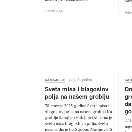
Sara
Hitovi: 2097
Hito
prije 3 godine
SARAJLIJE
SAR
Sveta misa i blagoslov
Do
polja na našem groblju
gr
da
30. travnja 2023. godine Sveta misa i
go
blagoslov polja na našem groblju Na
groblju Sarajlije i Kuk Juriči služena je
27. 
sveta misa blagoslova polja. Svetu
mjes
misu vodio je fra Stjepan Marinović. S