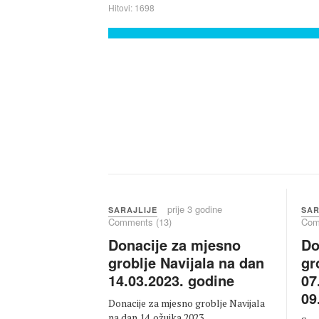
Hitovi: 1698
prije 3 godine
SARAJLIJE
SAR
Comments (13)
Com
Donacije za mjesno
Do
groblje Navijala na dan
gr
14.03.2023. godine
07
09
Donacije za mjesno groblje Navijala
na dan 14. ožujka 2023. ...