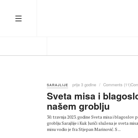
prije 3 godine
Comments (11)
Com
SARAJLIJE
Sveta misa i blagosl
našem groblju
30. travnja 2023. godine Sveta misa i blagoslov 
groblju Sarajlije i Kuk Juriči služena je sveta mi
misu vodio je fra Stjepan Marinović. S ...