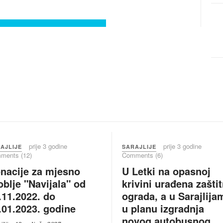
prije 3 godine
prije 3 godine
AJLIJE
SARAJLIJE
ments (12)
Comments (6)
nacije za mjesno
U Letki na opasnoj
oblje "Navijala" od
krivini urađena zašti
.11.2022. do
ograda, a u Sarajlija
.01.2023. godine
u planu izgradnja
novog autobusnog