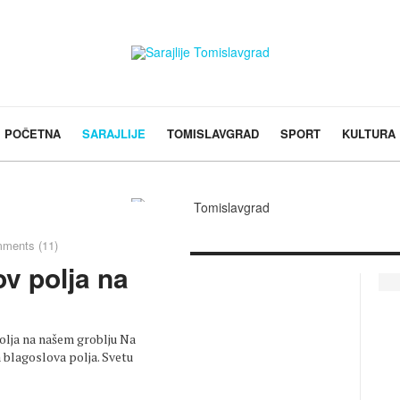
POČETNA
SARAJLIJE
TOMISLAVGRAD
SPORT
KULTURA
ments (11)
ov polja na
polja na našem groblju Na
sa blagoslova polja. Svetu