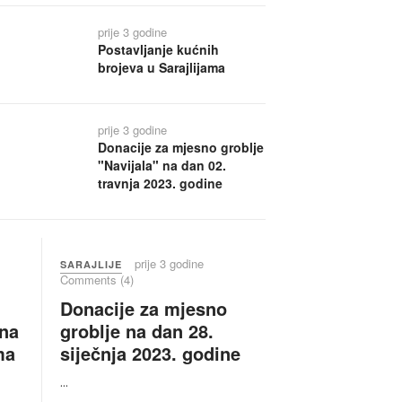
prije 3 godine
Postavljanje kućnih
brojeva u Sarajlijama
prije 3 godine
Donacije za mjesno groblje
"Navijala" na dan 02.
travnja 2023. godine
prije 3 godine
SARAJLIJE
Comments (4)
Donacije za mjesno
tna
groblje na dan 28.
ma
siječnja 2023. godine
...