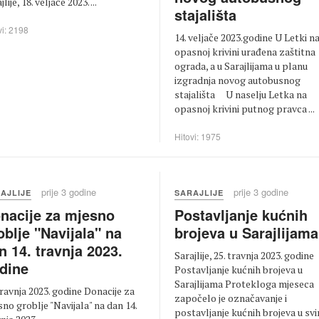
jlije, 18. veljače 2023. ...
stajališta
vi: 2198
14. veljače 2023.godine U Letki n
opasnoj krivini urađena zaštitna
ograda, a u Sarajlijama u planu
izgradnja novog autobusnog
stajališta U naselju Letka na
opasnoj krivini putnog pravca ...
Hitovi: 1975
prije 3 godine
prije 3 godine
AJLIJE
SARAJLIJE
nacije za mjesno
Postavljanje kućnih
oblje "Navijala" na
brojeva u Sarajlijama
n 14. travnja 2023.
Sarajlije, 25. travnja 2023. godine
dine
Postavljanje kućnih brojeva u
Sarajlijama Protekloga mjeseca
travnja 2023. godine Donacije za
započelo je označavanje i
no groblje "Navijala" na dan 14.
postavljanje kućnih brojeva u sv