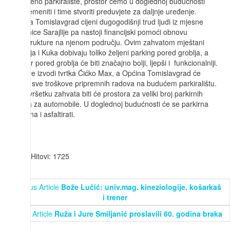
izgrađeno parkiralište, prostor ćemo u doglednoj budućnosti
osuvremeniti i time stvoriti preduvjete za daljnje uređenje.
Općina Tomislavgrad cijeni dugogodišnji trud ljudi iz mjesne
zajednice Sarajlije pa nastoji financijski pomoći obnovu
infrastrukture na njenom području. Ovim zahvatom mještani
Sarajlija i Kuka dobivaju toliko željeni parking pored groblja, a
prostor pored groblja će biti značajno bolji, ljepši i funkcionalniji.
Radove izvodi tvrtka Ćićko Max, a Općina Tomislavgrad će
pokriti sve troškove pripremnih radova na budućem parkiralištu.
Po završetku zahvata biti će prostora za veliki broj parkirnih
mjesta za automobile. U doglednoj budućnosti će se parkirna
površina i asfaltirati.
Hitovi: 1725
Previous Article
Bože Lučić: univ.mag. kineziologije, košarkaš
i trener
Next Article
Ruža i Jure Smiljanić proslavili 60. godina braka