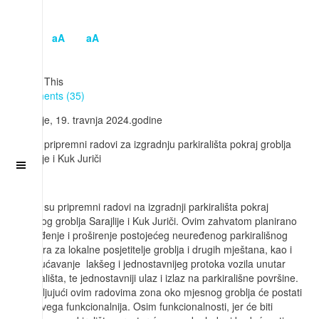
aA
aA
Share This
Comments (35)
Sarajlije, 19. travnja 2024.godine
Počeli pripremni radovi za izgradnju parkirališta pokraj groblja
Sarajlije i Kuk Juriči
Počeli su pripremni radovi na izgradnji parkirališta pokraj
mjesnog groblja Sarajlije i Kuk Juriči. Ovim zahvatom planirano
je uređenje i proširenje postojećeg neuređenog parkirališnog
prostora za lokalne posjetitelje groblja i drugih mještana, kao i
omogućavanje lakšeg i jednostavnijeg protoka vozila unutar
parkirališta, te jednostavniji ulaz i izlaz na parkirališne površine.
Zahvaljujući ovim radovima zona oko mjesnog groblja će postati
prije svega funkcionalnija. Osim funkcionalnosti, jer će biti