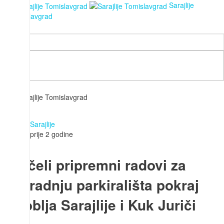
Sarajlije
Tomislavgrad
Traži...
Detalji
Sarajlije
prije 2 godine
Počeli pripremni radovi za
izgradnju parkirališta pokraj
groblja Sarajlije i Kuk Juriči