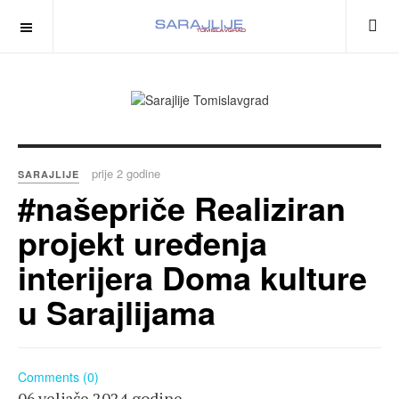
prije 2 godine
SARAJLIJE
#našepriče Realiziran
projekt uređenja
interijera Doma kulture
u Sarajlijama
Comments (0)
06.veljače 2024.godine