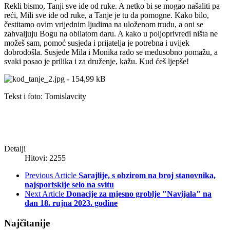
Rekli bismo, Tanji sve ide od ruke. A netko bi se mogao našaliti pa
reći, Mili sve ide od ruke, a Tanje je tu da pomogne. Kako bilo,
čestitamo ovim vrijednim ljudima na uloženom trudu, a oni se
zahvaljuju Bogu na obilatom daru. A kako u poljoprivredi ništa ne
možeš sam, pomoć susjeda i prijatelja je potrebna i uvijek
dobrodošla. Susjede Mila i Monika rado se međusobno pomažu, a
svaki posao je prilika i za druženje, kažu. Kud ćeš ljepše!
Tekst i foto: Tomislavcity
Detalji
Hitovi: 2255
Previous Article
Sarajlije, s obzirom na broj stanovnika,
najsportskije selo na svitu
Next Article
Donacije za mjesno groblje "Navijala" na
dan 18. rujna 2023. godine
Najčitanije