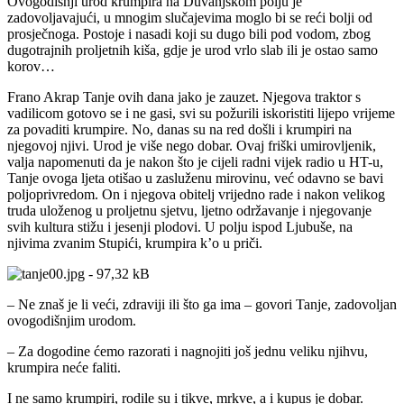
Ovogodišnji urod krumpira na Duvanjskom polju je
zadovoljavajući, u mnogim slučajevima moglo bi se reći bolji od
prosječnoga. Postoje i nasadi koji su dugo bili pod vodom, zbog
dugotrajnih proljetnih kiša, gdje je urod vrlo slab ili je ostao samo
korov…
Frano Akrap Tanje ovih dana jako je zauzet. Njegova traktor s
vadilicom gotovo se i ne gasi, svi su požurili iskoristiti lijepo vrijeme
za povaditi krumpire. No, danas su na red došli i krumpiri na
njegovoj njivi. Urod je više nego dobar. Ovaj friški umirovljenik,
valja napomenuti da je nakon što je cijeli radni vijek radio u HT-u,
Tanje ovoga ljeta otišao u zasluženu mirovinu, već odavno se bavi
poljoprivredom. On i njegova obitelj vrijedno rade i nakon velikog
truda uloženog u proljetnu sjetvu, ljetno održavanje i njegovanje
svih kultura stižu i jesenji plodovi. U polju ispod Ljubuše, na
njivima zvanim Stupići, krumpira k’o u priči.
– Ne znaš je li veći, zdraviji ili što ga ima – govori Tanje, zadovoljan
ovogodišnjim urodom.
– Za dogodine ćemo razorati i nagnojiti još jednu veliku njihvu,
krumpira neće faliti.
I ne samo krumpiri, rodile su i tikve, mrkve, a i kupus je dobar.