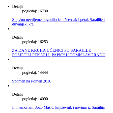
Detalji
pogledaj: 16730
Snježno nevrijeme pogodilo je u četvrtak i petak Sarajlije i
duvanjski kraj
Detalji
pogledaj: 16253
ZA DANE KRUHA UČENICI PO SARAJLIJE
POSJETILI PEKARU „PAPIĆ“ U TOMISLAVGRADU
Detalji
pogledaj: 14444
Spomen na Pomen 2016
Detalji
pogledaj: 14090
In memoriam: Jozo Mašić, književnik i novinar iz Sarajlija