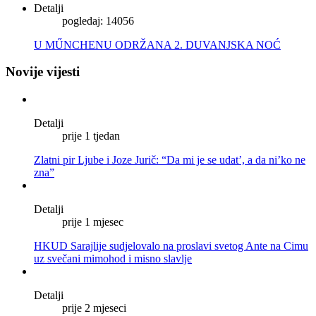
Detalji
pogledaj: 14056
U MŰNCHENU ODRŽANA 2. DUVANJSKA NOĆ
Novije vijesti
Detalji
prije 1 tjedan
Zlatni pir Ljube i Joze Jurič: “Da mi je se udat’, a da ni’ko ne
zna”
Detalji
prije 1 mjesec
HKUD Sarajlije sudjelovalo na proslavi svetog Ante na Cimu
uz svečani mimohod i misno slavlje
Detalji
prije 2 mjeseci