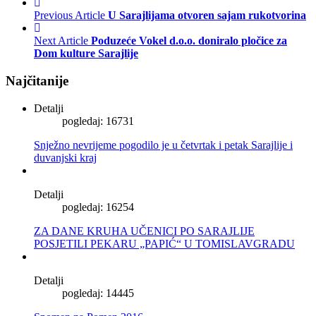
Previous Article
U Sarajlijama otvoren sajam rukotvorina
Next Article
Poduzeće Vokel d.o.o. doniralo pločice za
Dom kulture Sarajlije
Najčitanije
Detalji
pogledaj: 16731
Snježno nevrijeme pogodilo je u četvrtak i petak Sarajlije i
duvanjski kraj
Detalji
pogledaj: 16254
ZA DANE KRUHA UČENICI PO SARAJLIJE
POSJETILI PEKARU „PAPIĆ“ U TOMISLAVGRADU
Detalji
pogledaj: 14445