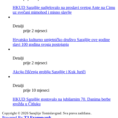
HKUD Sarajlije sudjelovalo na proslavi svetog Ante na Cimu
uz svečani mimohod i misno slavlje
Detalji
prije 2 mjeseci
Hrvatsko kulturno umjetničko društvo Sarajlije ove godine
slavi 100 godina svoga postojanja
Detalji
prije 2 mjeseci
Akcija čišćenja groblja Sarajlije i Kuk Juriči
Detalji
prije 10 mjeseci
HKUD Sarajlije gostovalo na jubilarnim 70. Danima berbe
grožđa u Čitluku
Copyright © 2026 Sarajlije Tomislavgrad. Sva prava zadržana..
Powered By
T3 Framework