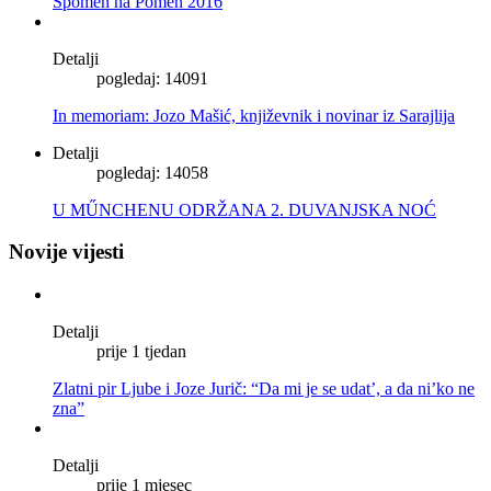
Spomen na Pomen 2016
Detalji
pogledaj: 14091
In memoriam: Jozo Mašić, književnik i novinar iz Sarajlija
Detalji
pogledaj: 14058
U MŰNCHENU ODRŽANA 2. DUVANJSKA NOĆ
Novije vijesti
Detalji
prije 1 tjedan
Zlatni pir Ljube i Joze Jurič: “Da mi je se udat’, a da ni’ko ne
zna”
Detalji
prije 1 mjesec